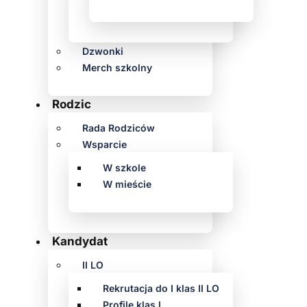
Dzwonki
Merch szkolny
Rodzic
Rada Rodziców
Wsparcie
W szkole
W mieście
Kandydat
II LO
Rekrutacja do I klas II LO
Profile klas I