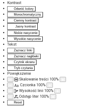
Kontrast
Odwróć kolory
Monochromatyczny
Ciemny kontrast
Jasny kontrast
Niskie nasycenie
Wysokie nasycenie
Tekst
Zaznacz linki
Zaznacz nagłówki
Czytnik ekranu
Tryb czytania
Powiększenie
Skalowanie treści
100
%
Czcionka
100
%
Aa
Wysokość linii
100
%
Odstęp liter
100
%
Reset