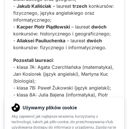
-
Jakub Kaliściak
– laureat
trzech
konkursów:
fizycznego, języka angielskiego oraz
informatycznego;
-
Kacper Piotr Piądłowski
– laureat
dwóch
konkursów: historycznego i geograficznego;
-
Aliaksei Pauliuchenka
– laureat
dwóch
konkursów: fizycznego i informatycznego.
Pozostali laureaci
:
- klasa 7A: Agata Czerchlańska (matematyka),
Jan Kosiorek (język angielski), Martyna Kuc
(biologia);
- klasa 7B: Paweł Żukowski (język angielski);
- klasa 8A: Julia Bajena (informatyka), Piotr
Bohdziewicz (język niemiecki), Oliwia
Buraczewska (informatyka), Jan Fabryczewski
(chemia), Michalina Ignaciuk (historia),
Katsiaryna Kireyeva (język rosyjski), Mikołaj