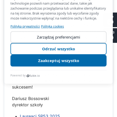
Korch (fizyka), Oliwia Korolczuk (geografia),
Aleksandra Kułak (język angielski), Julia
Odyjewska (język angielski), Jakub Pul
II LO
(geografia), Yury Ryzhkou (chemia);
- klasa 8B: Michał Baszun (fizyka), Maciej
Domalewski (matematyka), Mateusz Popławski
SP 53
(fizyka), Karol Puziuk (biologia), Katarzyna
Stocka (geografia), Antoni Wierzbicki (język
angielski), Laura Wnorowska (język angielski).
Serdecznie gratulujemy wszystkim laureatom,
ich nauczycielom i rodzicom!
To kolejny rok, w którym potwierdzamy, że
pasja, zaangażowanie i ciężka praca owocują
sukcesem!
Dariusz Bossowski
dyrektor szkoły
Laureaci SP53 2025