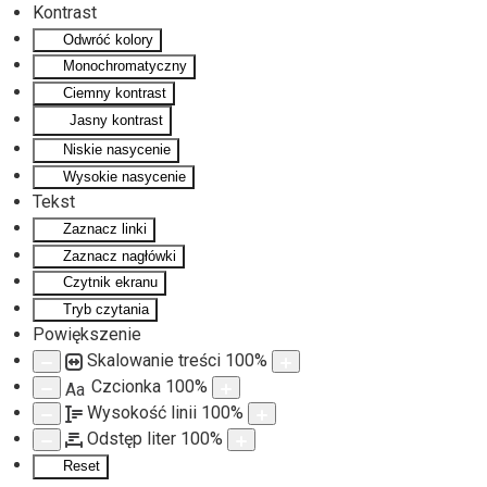
Kontrast
Odwróć kolory
Monochromatyczny
Ciemny kontrast
Jasny kontrast
Niskie nasycenie
Wysokie nasycenie
Tekst
Zaznacz linki
Zaznacz nagłówki
Czytnik ekranu
Tryb czytania
Powiększenie
Skalowanie treści
100
%
Czcionka
100
%
Aa
Wysokość linii
100
%
Odstęp liter
100
%
Reset