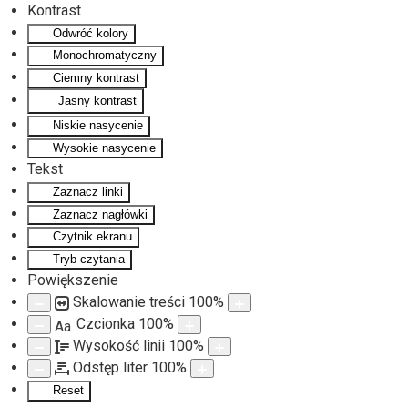
Kontrast
Odwróć kolory
Monochromatyczny
Ciemny kontrast
Jasny kontrast
Niskie nasycenie
Wysokie nasycenie
Tekst
Zaznacz linki
Zaznacz nagłówki
Czytnik ekranu
Tryb czytania
Powiększenie
Skalowanie treści
100
%
Czcionka
100
%
Aa
Wysokość linii
100
%
Odstęp liter
100
%
Reset