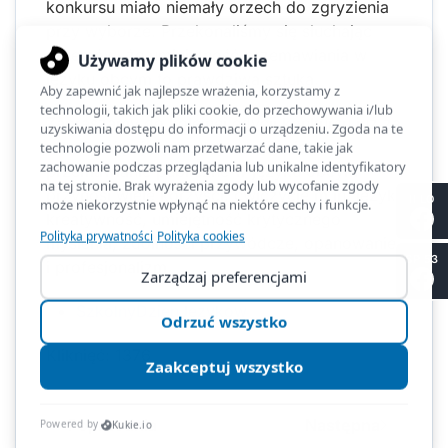
konkursu miało niemały orzech do zgryzienia
przy wyborze. Przekonaliśmy się słuchając
przemów, że umiejętność przemawiania w
języku obcym to prawdziwa sztuka.
Zapraszamy do kolejnej edycji konkursu już za
rok. Pamiętajcie drodzy uczniowie
przemawianie publiczne w języku obcym
przynosi wiele korzyści: ćwiczycie m.in. język,
II LO
kreatywność, umiejętność krytycznego
myślenia, zdolności przywódcze, opanowanie
SP 53
i profesjonalizm.
SzkolnyDzienJezykow
Kliknięć: 1376
Poprzednia
Następna