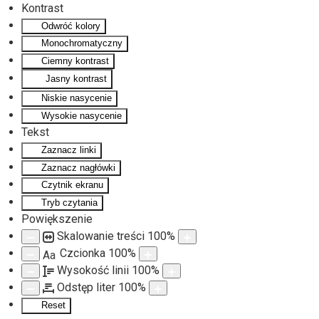
Kontrast
Odwróć kolory
Monochromatyczny
Ciemny kontrast
Jasny kontrast
Niskie nasycenie
Wysokie nasycenie
Tekst
Zaznacz linki
Zaznacz nagłówki
Czytnik ekranu
Tryb czytania
Powiększenie
Skalowanie treści
100
%
Czcionka
100
%
Aa
Wysokość linii
100
%
Odstęp liter
100
%
Reset