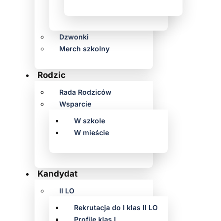
Dzwonki
Merch szkolny
Rodzic
Rada Rodziców
Wsparcie
W szkole
W mieście
Kandydat
II LO
Rekrutacja do I klas II LO
Profile klas I