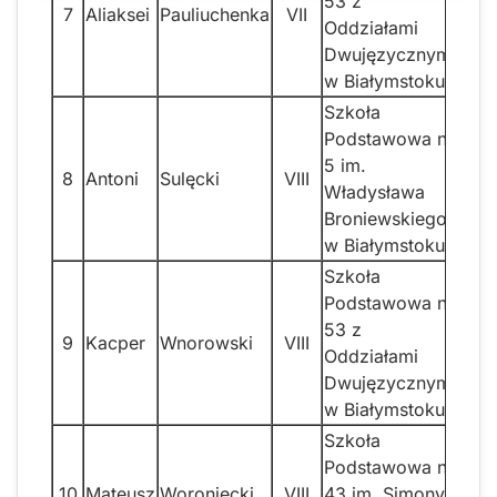
53 z
7
Aliaksei
Pauliuchenka
VII
Oddziałami
Dwujęzycznymi
w Białymstoku
Szkoła
Podstawowa nr
5 im.
8
Antoni
Sulęcki
VIII
Władysława
Broniewskiego
w Białymstoku
Szkoła
Podstawowa nr
53 z
9
Kacper
Wnorowski
VIII
Oddziałami
Dwujęzycznymi
w Białymstoku
Szkoła
Podstawowa nr
10
Mateusz
Woroniecki
VIII
43 im. Simony