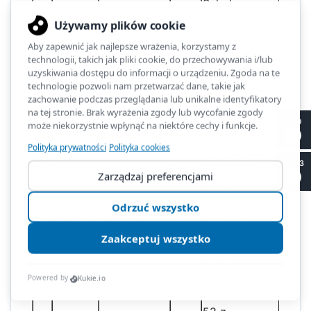
Szkoła
Podstawowa nr
2 im. Księdza
4
Serhii
Ivanov
VIII
Jana
Twardowskiego
w Białymstoku
Niepubliczna
Szkoła
II LO
5
Mateusz
Juchniewicz
VIII
Podstawowa w
Suwałkach
SP 53
Szkoła
Podstawowa nr
53 z
6
Nadia
Michalik
VIII
Oddziałami
Dwujęzycznymi
w Białymstoku
Szkoła
Podstawowa nr