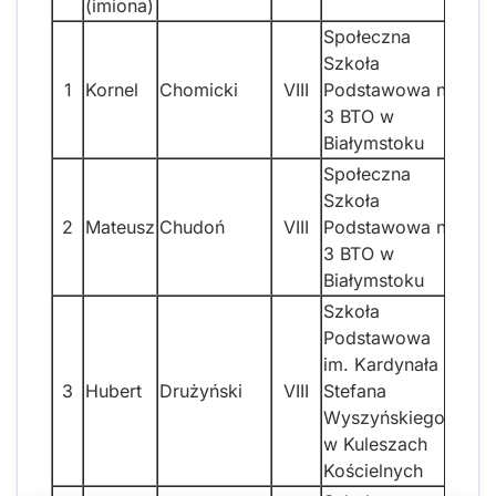
(imiona)
pu
Społeczna
Szkoła
1
Kornel
Chomicki
VIII
Podstawowa nr
3 BTO w
Białymstoku
Społeczna
Szkoła
2
Mateusz
Chudoń
VIII
Podstawowa nr
3 BTO w
Białymstoku
Szkoła
Podstawowa
im. Kardynała
3
Hubert
Drużyński
VIII
Stefana
Wyszyńskiego
w Kuleszach
Kościelnych