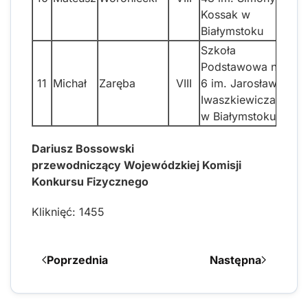
Kossak w
Białymstoku
Szkoła
Podstawowa nr
11
Michał
Zaręba
VIII
6 im. Jarosława
Iwaszkiewicza
w Białymstoku
Dariusz Bossowski
przewodniczący Wojewódzkiej Komisji
Konkursu Fizycznego
Kliknięć: 1455
Poprzednia
Następna