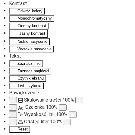
Kontrast
Odwróć kolory
Monochromatyczny
Ciemny kontrast
Jasny kontrast
Niskie nasycenie
Wysokie nasycenie
Tekst
Zaznacz linki
Zaznacz nagłówki
Czytnik ekranu
Tryb czytania
Powiększenie
Skalowanie treści
100
%
Czcionka
100
%
Aa
Wysokość linii
100
%
Odstęp liter
100
%
Reset