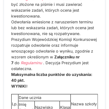
być złożone na piśmie i musi zawierać
wskazanie zadań, których ocena jest
kwestionowana.
Odwołania wniesione z naruszeniem terminu
lub bez wskazania zadań, których ocena jest
kwestionowana, nie są rozpatrywane.
Prezydium Wojewódzkiej Komisji Konkursowej
rozpatruje odwołanie oraz informuje
wnoszącego odwołanie o wyniku, zgodnie z
wzorem określonym w
Załączniku nr
7
do
Regulaminu
. Decyzja Prezydium jest
ostateczna.
Maksymalna liczba punktów do uzyskania:
40 pkt.
WYNIKI:
Dane ucznia
L
Lp.
Nazwa szkoły
Imię
uzy
Nazwisko
Klasa