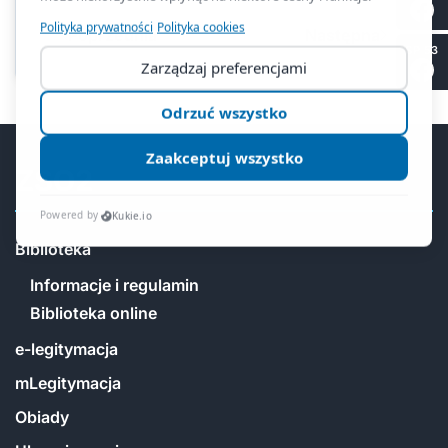
Poprzednia
Następna
SP 53
ZSO2
Biblioteka
Informacje i regulamin
Biblioteka online
e-legitymacja
mLegitymacja
Obiady