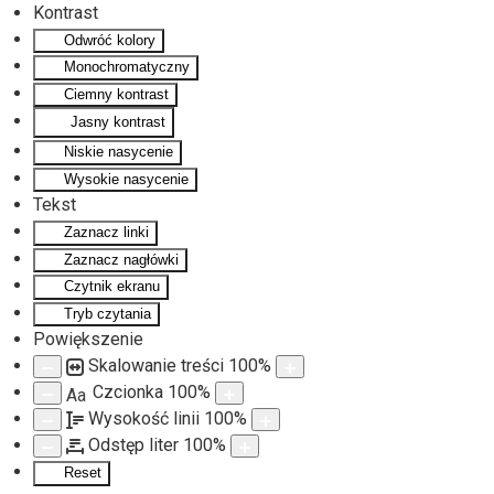
Kontrast
Odwróć kolory
Monochromatyczny
Ciemny kontrast
Jasny kontrast
Niskie nasycenie
Wysokie nasycenie
Tekst
Zaznacz linki
Zaznacz nagłówki
Czytnik ekranu
Tryb czytania
Powiększenie
Skalowanie treści
100
%
Czcionka
100
%
Aa
Wysokość linii
100
%
Odstęp liter
100
%
Reset