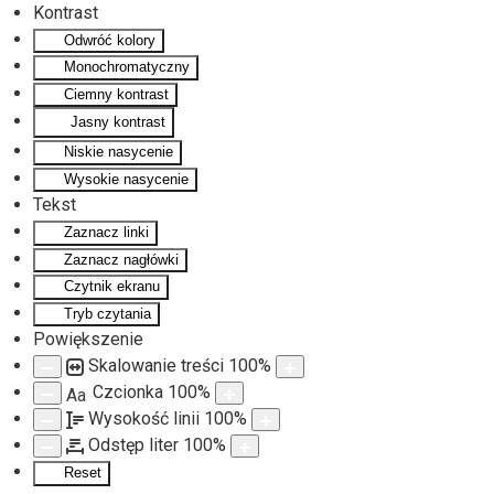
Kontrast
Odwróć kolory
Monochromatyczny
Ciemny kontrast
Jasny kontrast
Niskie nasycenie
Wysokie nasycenie
Tekst
Zaznacz linki
Zaznacz nagłówki
Czytnik ekranu
Tryb czytania
Powiększenie
Skalowanie treści
100
%
Czcionka
100
%
Aa
Wysokość linii
100
%
Odstęp liter
100
%
Reset