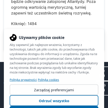
będzie odkrywanie zatopionej Atlantydy. Poza
ogromną wartością merytoryczną, turniej
zapewni też uczestnikom świetną rozrywkę.
Kliknięć: 1494
Poprzednia
Następna
II LO
ZSO2
SP 53
Biblioteka
Informacje i regulamin
Biblioteka online