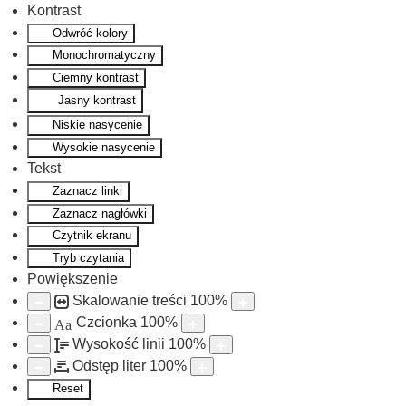
Kontrast
Odwróć kolory
Monochromatyczny
Ciemny kontrast
Jasny kontrast
Niskie nasycenie
Wysokie nasycenie
Tekst
Zaznacz linki
Zaznacz nagłówki
Czytnik ekranu
Tryb czytania
Powiększenie
Skalowanie treści
100
%
Czcionka
100
%
Aa
Wysokość linii
100
%
Odstęp liter
100
%
Reset