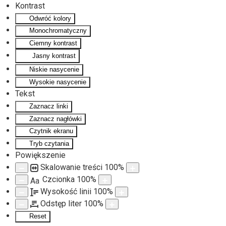
Kontrast
Odwróć kolory
Monochromatyczny
Ciemny kontrast
Jasny kontrast
Niskie nasycenie
Wysokie nasycenie
Tekst
Zaznacz linki
Zaznacz nagłówki
Czytnik ekranu
Tryb czytania
Powiększenie
Skalowanie treści
100
%
Czcionka
100
%
Aa
Wysokość linii
100
%
Odstęp liter
100
%
Reset