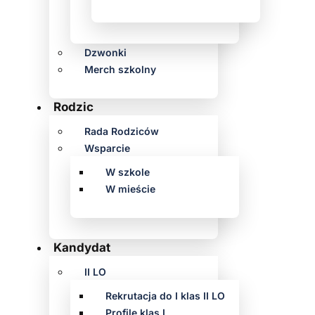
Dzwonki
Merch szkolny
Rodzic
Rada Rodziców
Wsparcie
W szkole
W mieście
Kandydat
II LO
Rekrutacja do I klas II LO
Profile klas I