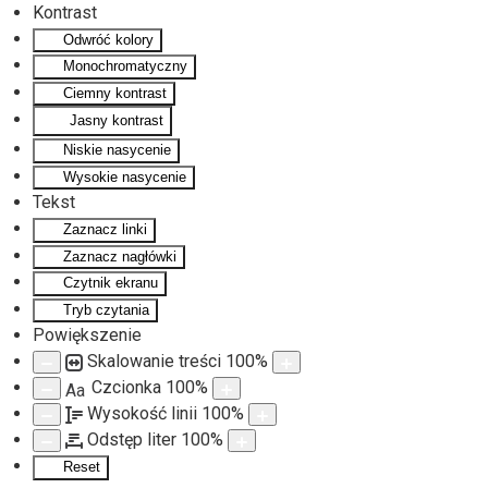
Kontrast
Odwróć kolory
Monochromatyczny
Ciemny kontrast
Jasny kontrast
Niskie nasycenie
Wysokie nasycenie
Tekst
Zaznacz linki
Zaznacz nagłówki
Czytnik ekranu
Tryb czytania
Powiększenie
Skalowanie treści
100
%
Czcionka
100
%
Aa
Wysokość linii
100
%
Odstęp liter
100
%
Reset