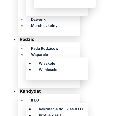
Dzwonki
Merch szkolny
Rodzic
Rada Rodziców
Wsparcie
W szkole
W mieście
Kandydat
II LO
Rekrutacja do I klas II LO
Profile klas I