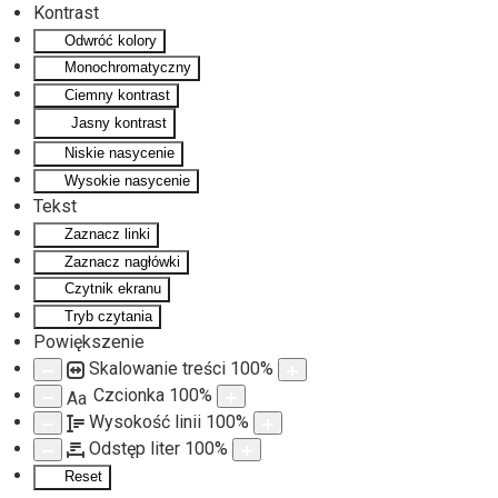
Kontrast
Odwróć kolory
Monochromatyczny
Ciemny kontrast
Jasny kontrast
Niskie nasycenie
Wysokie nasycenie
Tekst
Zaznacz linki
Zaznacz nagłówki
Czytnik ekranu
Tryb czytania
Powiększenie
Skalowanie treści
100
%
Czcionka
100
%
Aa
Wysokość linii
100
%
Odstęp liter
100
%
Reset