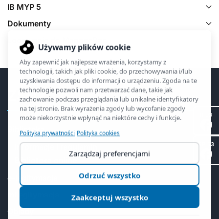
IB MYP 5
Dokumenty
Logowanie do ManageBac
ZSO2
II LO
Biblioteka
SP 53
Informacje i regulamin
Biblioteka online
e-legitymacja
mLegitymacja
Obiady