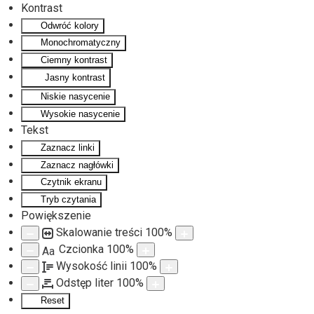
Kontrast
Odwróć kolory
Monochromatyczny
Ciemny kontrast
Jasny kontrast
Niskie nasycenie
Wysokie nasycenie
Tekst
Zaznacz linki
Zaznacz nagłówki
Czytnik ekranu
Tryb czytania
Powiększenie
Skalowanie treści
100
%
Czcionka
100
%
Aa
Wysokość linii
100
%
Odstęp liter
100
%
Reset