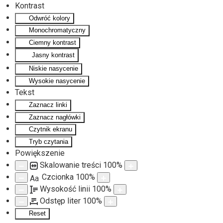
Kontrast
Odwróć kolory
Monochromatyczny
Ciemny kontrast
Jasny kontrast
Niskie nasycenie
Wysokie nasycenie
Tekst
Zaznacz linki
Zaznacz nagłówki
Czytnik ekranu
Tryb czytania
Powiększenie
Skalowanie treści
100
%
Czcionka
100
%
Aa
Wysokość linii
100
%
Odstęp liter
100
%
Reset