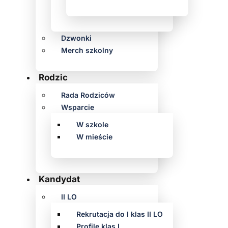
Dzwonki
Merch szkolny
Rodzic
Rada Rodziców
Wsparcie
W szkole
W mieście
Kandydat
II LO
Rekrutacja do I klas II LO
Profile klas I