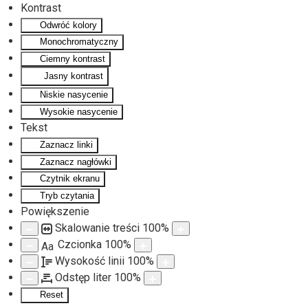
Kontrast
Odwróć kolory
Monochromatyczny
Ciemny kontrast
Jasny kontrast
Niskie nasycenie
Wysokie nasycenie
Tekst
Zaznacz linki
Zaznacz nagłówki
Czytnik ekranu
Tryb czytania
Powiększenie
Skalowanie treści
100
%
Czcionka
100
%
Aa
Wysokość linii
100
%
Odstęp liter
100
%
Reset