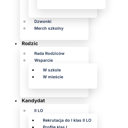
Dzwonki
Merch szkolny
Rodzic
Rada Rodziców
Wsparcie
W szkole
W mieście
Kandydat
II LO
Rekrutacja do I klas II LO
Profile klas I